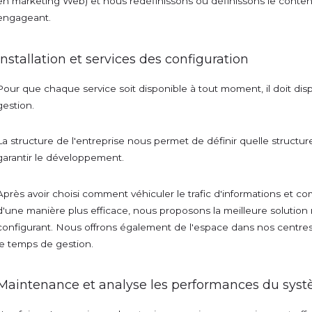
en marketing Web) et nous redéfinissons ou définissons le conten
engageant.
Installation et services des configuration
Pour que chaque service soit disponible à tout moment, il doit dis
gestion.
La structure de l'entreprise nous permet de définir quelle structu
garantir le développement.
Après avoir choisi comment véhiculer le trafic d'informations et c
d'une manière plus efficace, nous proposons la meilleure solution ma
configurant. Nous offrons également de l'espace dans nos centr
le temps de gestion.
Maintenance et analyse les performances du sys