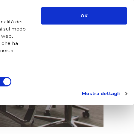
ouvrir le menu
OK
ISH
/
ITALIANO
/
FRANÇAIS
nalità dei
oni sul modo
i web,
i che ha
nostri
FACEBOOK
LINKEDIN
WHATSAPP
Mostra dettagli