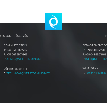
NETSTORMING
ROITS SONT RÉSERVÉS
N
ADMINISTRATION
DÉPARTEMENT DE
T: +39 041 88.777.82
T: +39 041 88.777.80
F: +39 041 88.718.62
F: +39 041 88.718.62
E:
ADMIN@NETSTORMING.NET
E:
INFO@NETSTOR
WHATSAPP
DÉPARTEMENT IT
T:
+39 347.4435557
E:
TECHNICAL@NETSTORMING.NET