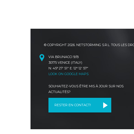
© COPYRIGHT 2026. NETSTORMING S.R.L. TOUS LES D
VIA BRUNACCI 9/B
30175 VENICE (ITALY)
N: 45° 27' 51" E: 12° 12' 57"
LOOK ON GOOGLE MAPS
SOUHAITEZ-VOUS ÊTRE MIS À JOUR SUR NOS
ACTUALITÉS?
RESTER EN CONTACT!