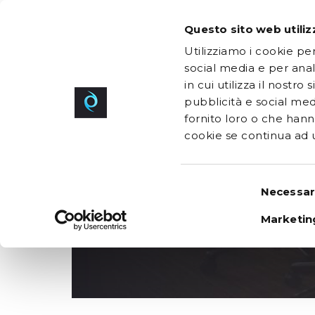
Netstorming
Questo sito web utiliz
+39 041 88.777.80
INFO@NETSTO
Utilizziamo i cookie pe
social media e per anal
in cui utilizza il nostro
Netstorming
Compagnie
Comment 
pubblicità e social med
fornito loro o che hanno
Comment nous t
cookie se continua ad ut
Selezione
Necessar
del
consenso
Marketin