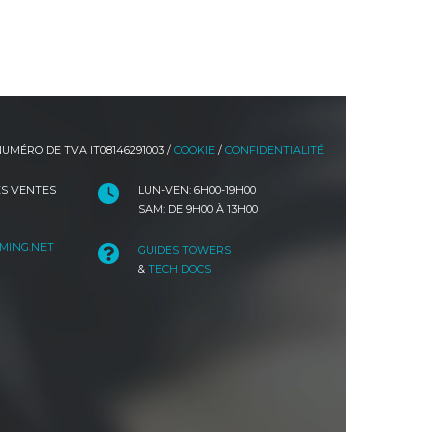
UMÉRO DE TVA IT08146291003 /
COOKIE
/
CONFIDENTIALITÉ
S VENTES
LUN-VEN: 6H00-19H00
SAM: DE 9H00 À 13H00
MING.NET
GUIDES TOWERS
&
TECH DOCS