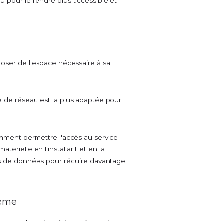
u pour le rendre plus accessible et
poser de l'espace nécessaire à sa
re de réseau est la plus adaptée pour
omment permettre l'accès au service
térielle en l'installant et en la
es de données pour réduire davantage
tème