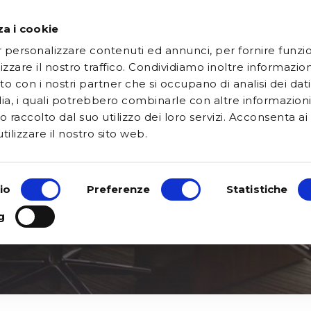
za i cookie
RESTER EN
CONTACT!
ENGL
RMING.NET
r personalizzare contenuti ed annunci, per fornire funzio
izzare il nostro traffico. Condividiamo inoltre informazi
 sito con i nostri partner che si occupano di analisi dei dat
nous travaillons
ia, i quali potrebbero combinarle con altre informazion
 raccolto dal suo utilizzo dei loro servizi. Acconsenta ai 
ravaillons
ilizzare il nostro sito web.
io
Preferenze
Statistiche
g