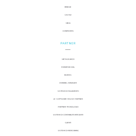
BRIDGE
CASTLE
MIDA
CONFRONTA
PARTNER
METASEARCH
FORNITORI XML
BUYERS
CHANNEL MANAGER
SISTEMI DI PAGAMENTO
LE SOFTWARE HOUSE PARTNER
PARTNER TECNOLOGICI
SISTEMI DI CONTABILITÀ INTEGRATI
CLIENTI
SISTEMI DI REBOOKING