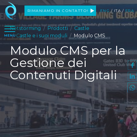
Netstorming
RIMANIAMO
IN CONTATTO!
ENG
/
ITA
/
FRA
apri il menu
Netstorming
Prodotti
Castle
Castle e i suoi moduli
Modulo CMS
Modulo CMS per la
Gestione dei
Contenuti Digitali