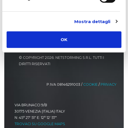
Mostra dettagli
OK
© COPYRIGHT 2026. NETSTORMING S.R.L. TUTTI I
DIRITTI RISERVATI
P.IVA 08146291003 /
COOKIE
/
PRIVACY
VIA BRUNACCI 9/B
30175 VENEZIA (ITALIA) ITALY
N: 45° 27' 51" E: 12° 12' 57"
TROVACI SU GOOGLE MAPS