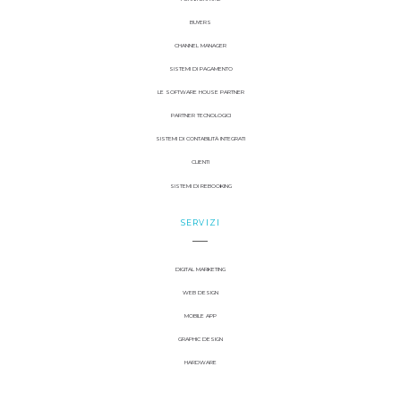
BUYERS
CHANNEL MANAGER
SISTEMI DI PAGAMENTO
LE SOFTWARE HOUSE PARTNER
PARTNER TECNOLOGICI
SISTEMI DI CONTABILITÀ INTEGRATI
CLIENTI
SISTEMI DI REBOOKING
SERVIZI
DIGITAL MARKETING
WEB DESIGN
MOBILE APP
GRAPHIC DESIGN
HARDWARE
NETWORKING