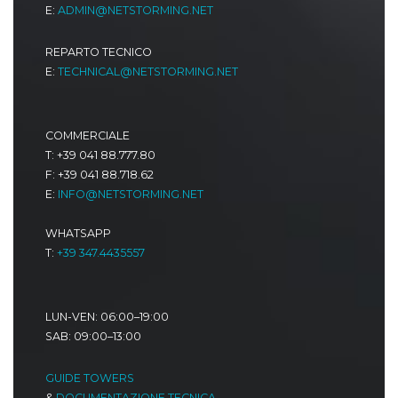
E:
ADMIN@NETSTORMING.NET
REPARTO TECNICO
E:
TECHNICAL@NETSTORMING.NET
COMMERCIALE
T: +39 041 88.777.80
F: +39 041 88.718.62
E:
INFO@NETSTORMING.NET
WHATSAPP
T:
+39 347.4435557
LUN-VEN: 06:00–19:00
SAB: 09:00–13:00
GUIDE TOWERS
&
DOCUMENTAZIONE TECNICA