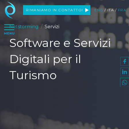
Netstorming
RIMANIAMO
IN CONTATTO!
ENG
/
ITA
/
FRA
apri il menu
Netstorming
Servizi
Software e Servizi
Digitali per il
Turismo