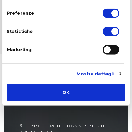
consenso
Preferenze
Statistiche
Marketing
Mostra dettagli
OK
© COPYRIGHT 2026. NETSTORMING S.R.L. TUTTI I