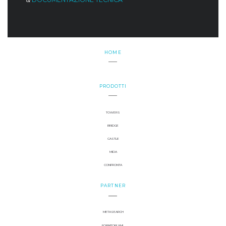
HOME
PRODOTTI
TOWERS
BRIDGE
CASTLE
MIDA
CONFRONTA
PARTNER
METASEARCH
FORNITORI XML