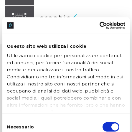
Questo sito web utilizza i cookie
Utilizziamo i cookie per personalizzare contenuti
IT Consulting
ed annunci, per fornire funzionalità dei social
media e per analizzare il nostro traffico.
Condividiamo inoltre informazioni sul modo in cui
utilizza il nostro sito con i nostri partner che si
Sfrutta le nostre competenze per realizzare a pieno il
occupano di analisi dei dati web, pubblicità e
potenziale
social media, i quali potrebbero combinarle con
delle tue risorse IT.
altre informazioni che ha fornito loro o che hanno
raccolto dal suo utilizzo dei loro servizi.
Acconsenta ai nostri cookie se continua ad
Selezione
utilizzare il nostro sito web.
Necessario
del