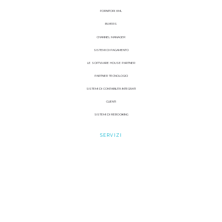
FORNITORI XML
BUYERS
CHANNEL MANAGER
SISTEMI DI PAGAMENTO
LE SOFTWARE HOUSE PARTNER
PARTNER TECNOLOGICI
SISTEMI DI CONTABILITÀ INTEGRATI
CLIENTI
SISTEMI DI REBOOKING
SERVIZI
DIGITAL MARKETING
WEB DESIGN
MOBILE APP
GRAPHIC DESIGN
HARDWARE