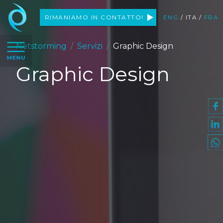
Netstorming
RIMANIAMO
IN CONTATTO!
ENG
/
ITA
/
FRA
apri il menu
Netstorming
Servizi
Graphic Design
Graphic Design