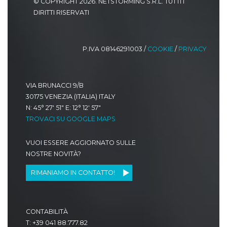
© COPYRIGHT 2026. NETSTORMING S.R.L. TUTTI I
DIRITTI RISERVATI
P.IVA 08146291003 /
COOKIE
/
PRIVACY
VIA BRUNACCI 9/B
30175 VENEZIA (ITALIA) ITALY
N: 45° 27' 51" E: 12° 12' 57"
TROVACI SU GOOGLE MAPS
VUOI ESSERE AGGIORNATO SULLE
NOSTRE NOVITÀ?
RIMANIAMO IN CONTATTO!
CONTABILITÀ
T: +39 041 88.777.82