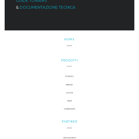
GUIDE TOWERS
&
DOCUMENTAZIONE TECNICA
HOME
PRODOTTI
TOWERS
BRIDGE
CASTLE
MIDA
CONFRONTA
PARTNER
METASEARCH