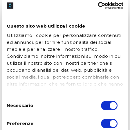
copywriter
è in grado di progettare e produrre
tutto il materiale di marketing: indipendentemente
dal tipo, dall'obiettivo e dal canale di marketing,
possiamo preparare praticamente tutto ciò di cui hai
Questo sito web utilizza i cookie
bisogno per promuovere la tua attività e creare
Utilizziamo i cookie per personalizzare contenuti
un'
immagine coordinata del marchio
tra diversi
ed annunci, per fornire funzionalità dei social
media e per analizzare il nostro traffico.
media.
Condividiamo inoltre informazioni sul modo in cui
utilizza il nostro sito con i nostri partner che si
Se vuoi sapere che tipo di materiale possiamo fornire
occupano di analisi dei dati web, pubblicità e
per te, ecco una breve lista delle nostre creazioni più
social media, i quali potrebbero combinarle con
apprezzate:
altre informazioni che ha fornito loro o che hanno
raccolto dal suo utilizzo dei loro servizi.
Acconsenta ai nostri cookie se continua ad
Selezione
utilizzare il nostro sito web.
Necessario
del
biglietti da visita
brochure
consenso
Preferenze
volantini
loghi